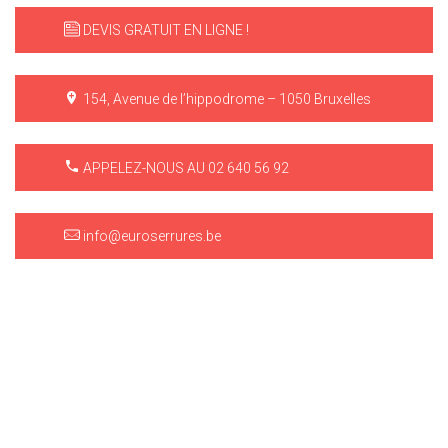
DEVIS GRATUIT EN LIGNE !
154, Avenue de l’hippodrome – 1050 Bruxelles
APPELEZ-NOUS AU 02 640 56 92
info@euroserrures.be